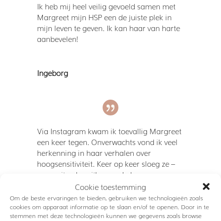
Ik heb mij heel veilig gevoeld samen met
Margreet mijn HSP een de juiste plek in
mijn leven te geven. Ik kan haar van harte
aanbevelen!
Ingeborg
Via Instagram kwam ik toevallig Margreet
een keer tegen. Onverwachts vond ik veel
herkenning in haar verhalen over
hoogsensitiviteit. Keer op keer sloeg ze –
voor mij – de spijker op z’n kop.
Cookie toestemming
Zelf stond ik nog aan het begin van de
Om de beste ervaringen te bieden, gebruiken we technologieën zoals
“HSP-zoektocht”. In hoeverre verklaart
cookies om apparaat informatie op te slaan en/of te openen. Door in te
HSP-zijn wie ik ben, hoe ik handel en hoe ik
stemmen met deze technologieën kunnen we gegevens zoals browse