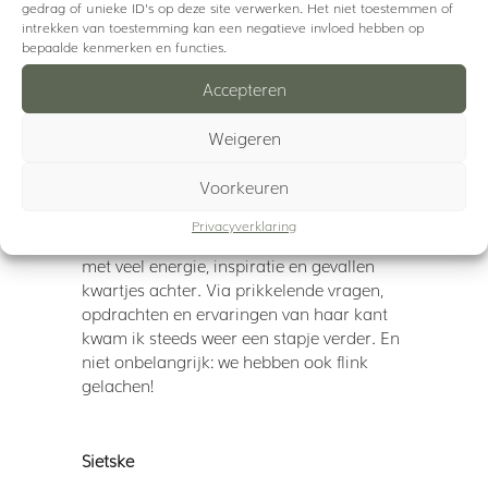
me voel? En hoe ga ik daarmee om?
gedrag of unieke ID's op deze site verwerken. Het niet toestemmen of
intrekken van toestemming kan een negatieve invloed hebben op
Margreet deelde heel nuchter, positief en
bepaalde kenmerken en functies.
toegankelijk over hoogsensitiviteit.
Hierdoor durfde ik de stap te zetten om
Accepteren
ermee aan de slag te gaan. Eerst in een
masterclass, en vervolgens in een
Weigeren
coachingstraject.
Voorkeuren
Ik beveel Margreet als coach van harte
aan. De gesprekken van vlogen steeds
Privacyverklaring
weer voorbij, en na ieder gesprek bleef ik
met veel energie, inspiratie en gevallen
kwartjes achter. Via prikkelende vragen,
opdrachten en ervaringen van haar kant
kwam ik steeds weer een stapje verder. En
niet onbelangrijk: we hebben ook flink
gelachen!
Sietske