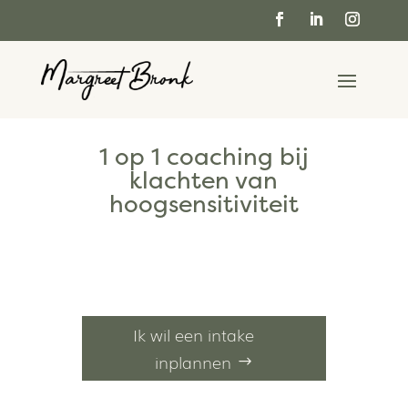
1 op 1 coaching bij
klachten van
hoogsensitiviteit
Keuzes maken die volledig passen bij jou.
Van controle, naar regie met meer
energie.
Ik wil een intake
inplannen